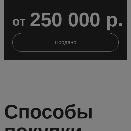
ипотека
работаем со всеми банками
России
100%
принимаем 100% оплату
наличными и по карте