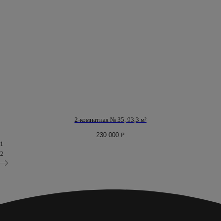
Политика конфиденциальности
Разработка сайта
©
2026
ООО СЗ «МААТ»
Вся информация, представленная на данном сайте, носит
исключительно информационный характер, не является
офертой или публичной офертой. *Принадлежит компании
Мета, которая признана экстремистской и запрещена на
территории РФ
2-комнатная № 35, 93,3 м²
230 000
₽
1
2