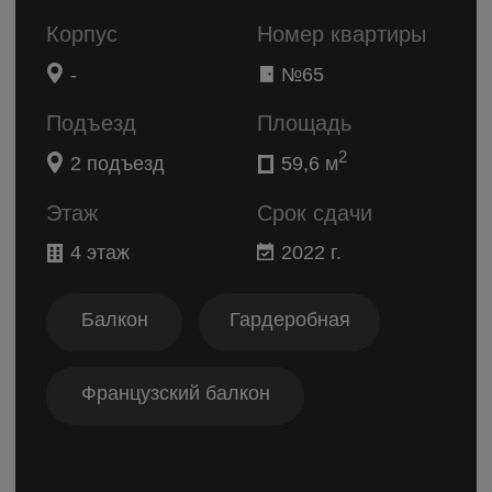
250 000 р.
от
Продано
Способы
покупки