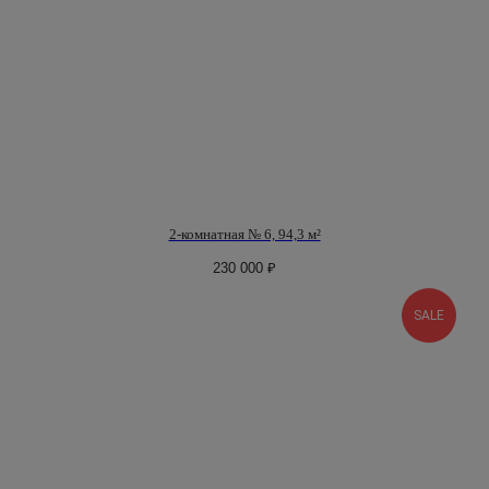
Оставьте свои контактные данные, наш
менеджер свяжется с вами в течение 30 минут и
ответит на любой, интересующий вас, вопрос.
+7
Я даю согласие на обработку своих
2-комнатная № 6, 94,3 м²
персональных данных
230 000
₽
Отправить
SALE
8 800 201 00 26
info@ooomaat.ru