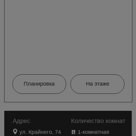
Планировка
На этаже
Адрес
Количество комнат
ул. Крайнего, 74
1-комнатная
Корпус
Номер квартиры
-
№65
Подъезд
Площадь
2
2 подъезд
59,6 м
Этаж
Срок сдачи
4 этаж
2022 г.
Балкон
Гардеробная
Французский балкон