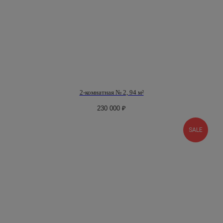
идеальный
выбор для
2-комнатная № 2, 94 м²
тех, кто
230 000
₽
ценит
SALE
комфорт
связаться
с нами