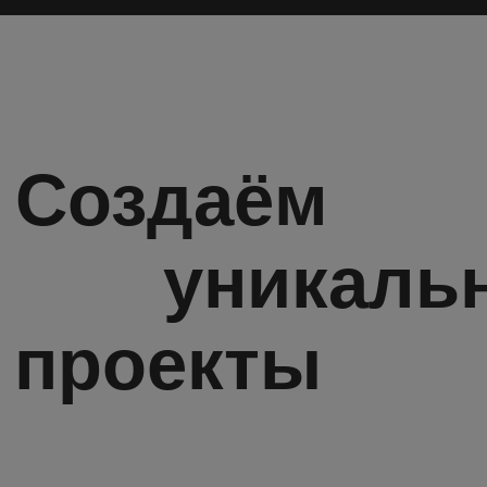
Cтроительство
жК Ривьера