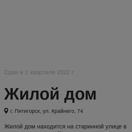
опыт и
безупречное
внимание к
каждой
детали