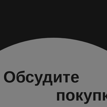
info@ooomaat.ru
Политика конфиденциальности
Разработка сайта
©
2026
ООО СЗ «МААТ»
Вся информация, представленная на данном сайте, носит
исключительно информационный характер, не является
офертой или публичной офертой. *Принадлежит компании
Мета, которая признана экстремистской и запрещена на
территории РФ