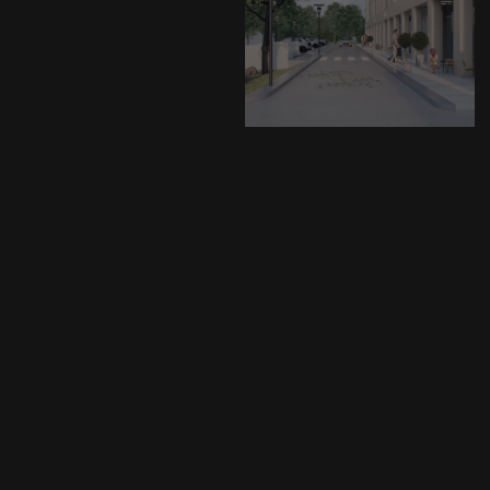
с нами
Оставьте свои контактные данные, наш
менеджер свяжется с вами в течение 30 минут и
ответит на любой, интересующий вас, вопрос.
+7
Я даю согласие на обработку своих
персональных данных
Отправить
8 800 201 00 26