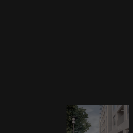
идеальный
выбор для
тех, кто
ценит
комфорт
связаться